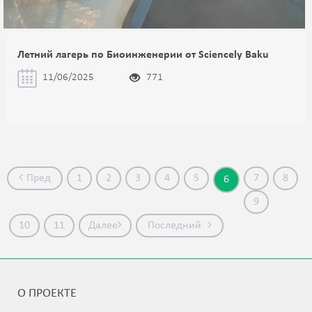
Летний лагерь по Биоинженерии от Sciencely Baku
11/06/2025
771
Пред
1
2
3
4
5
7
8
6
9
10
11
Далее
Последний
О ПРОЕКТЕ