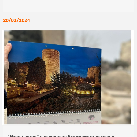
20/02/2024
"Ичеришехер" в календаре Всемирного наследия