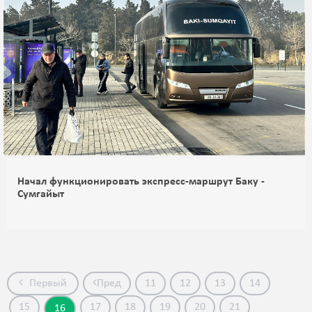
Начал функционировать экспресс-маршрут Баку -
Сумгайыт
Первый
Пред
11
12
13
14
15
17
18
19
20
21
16