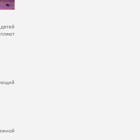
 детей
епляют
жающий
ежной