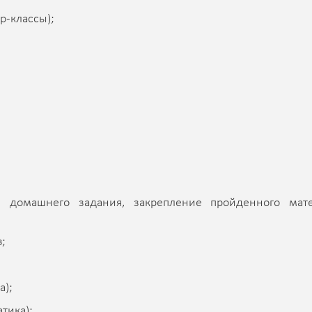
р-классы);
домашнего задания, закрепление пройденного мате
;
а);
тика);