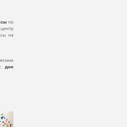
ссы
по
 центр
ссы на
ческим
я:
дни