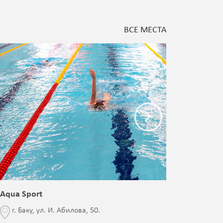
ВСЕ МЕСТА
Aqua Sport
Blessed 
г. Баку, ул. И. Абилова, 50.
г. Бак
с Jalə 