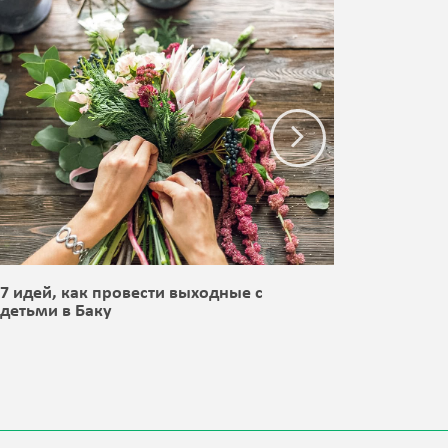
7 идей, как провести выходные с
8 идей,
детьми в Баку
детьми 