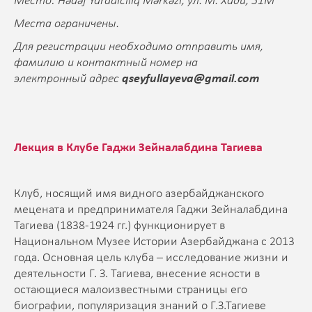
Место: Hədəf Yaradıcılıq Mərkəzi, ул. М. Хади, 51M
Места ограничены.
Для регистрации необходимо отправить имя,
фамилию и контактный номер на
электронный адрес
qseyfullayeva@gmail.com
Лекция в Клубе Гаджи Зейналабдина Тагиева
Клуб, носящий имя видного азербайджанского
мецената и предпринимателя Гаджи Зейналабдина
Тагиева (1838-1924 гг.) функционирует в
Национальном Музее Истории Азербайджана с 2013
года. Основная цель клуба – исследование жизни и
деятельности Г. З. Тагиева, внесение ясности в
остающиеся малоизвестными страницы его
биографии, популяризация знаний о Г.З.Тагиеве