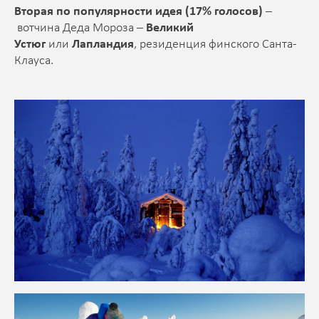
Вторая по популярности идея (17% голосов)
–
вотчина Деда Мороза –
Великий
Устюг
или
Лапландия
, резиденция финского Санта-
Клауса.