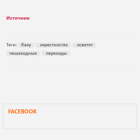
Источник
Теги:
баку
окрестностях
осветят
пешеходные
переходы
FACEBOOK