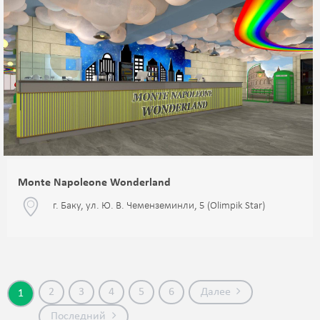
Monte Napoleone Wonderland
г. Баку, ул. Ю. В. Чеменземинли, 5 (Olimpik Star)
2
3
4
5
6
Далее
1
Последний