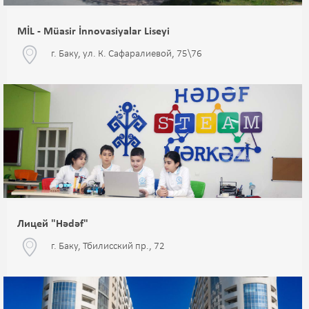
MİL - Müasir İnnovasiyalar Liseyi
г. Баку, ул. К. Сафаралиевой, 75\76
Лицей "Hədəf"
г. Баку, Тбилисский пр., 72