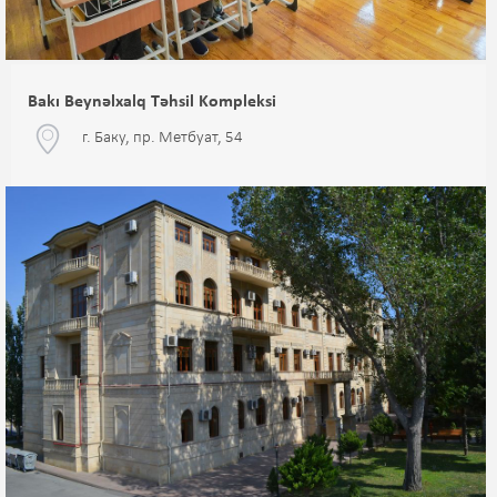
Bakı Beynəlxalq Təhsil Kompleksi
г. Баку, пр. Метбуат, 54