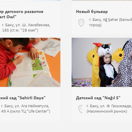
тр детского развития
Новый бульвар
art Owl"
г. Баку, Ağ Şəhər (Белы
г. Баку, ул. Ш. Азизбекова,
город)
185 (ст.м. "28 мая")
кий сад "Sehirli Dayə"
Детский сад "Nağıl S"
г. Баку, ул. Ага Нейметула,
г. Баку, ул. Ф. Гасымзаде
49 А (окло ТЦ "Life Center")
(Насиминский рынок)