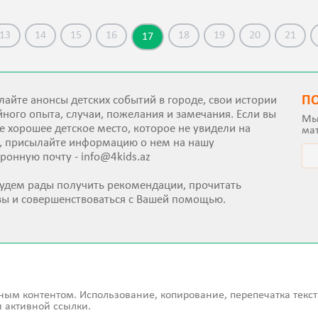
13
14
15
16
18
19
20
21
17
П
айте анонсы детских событий в городе, свои истории
ного опыта, случаи, пожелания и замечания. Если вы
Мы
е хорошее детское место, которое не увидели на
ма
е, присылайте информацию о нем на нашу
тронную почту -
info@4kids.az
удем рады получить рекомендации, прочитать
вы и совершенствоваться с Вашей помощью.
ным контентом. Использование, копирование, перепечатка текст
 активной ссылки.