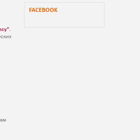
FACEBOOK
ncy"
.
еских
лям