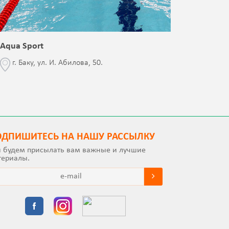
Aqua Sport
Blessed 
г. Баку, ул. И. Абилова, 50.
г. Бак
с Jalə 
ОДПИШИТEСЬ НА НАШУ РАССЫЛКУ
 будем присылать вам важные и лучшие
териалы.