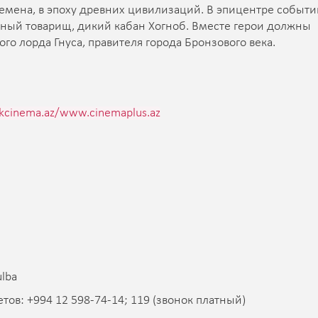
емена, в эпоху древних цивилизаций. В эпицентре событий
рный товарищ, дикий кабан Хогноб. Вместе герои должны
го лорда Гнуса, правителя города Бронзового века.
kcinema.az
/
www.cinemaplus.az
ulba
ов: +994 12 598-74-14; 119 (звонок платный)