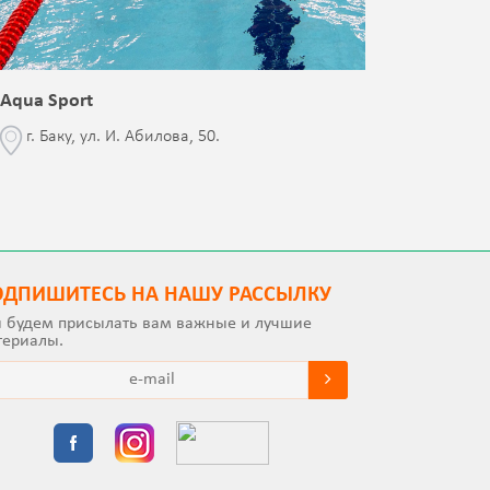
Aqua Sport
Blessed 
г. Баку, ул. И. Абилова, 50.
г. Бак
с Jalə 
ОДПИШИТEСЬ НА НАШУ РАССЫЛКУ
 будем присылать вам важные и лучшие
териалы.