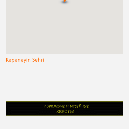
Kəpənəyin Sehri