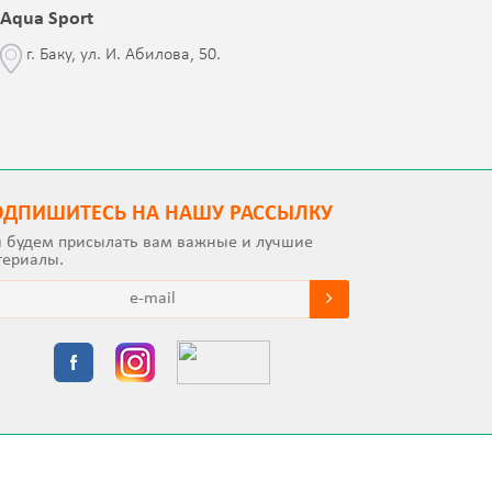
Aqua Sport
Blessed 
г. Баку, ул. И. Абилова, 50.
г. Бак
с Jalə 
ОДПИШИТEСЬ НА НАШУ РАССЫЛКУ
 будем присылать вам важные и лучшие
териалы.