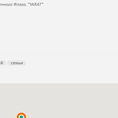
енного Флага, "YARAT"
ей
семьи