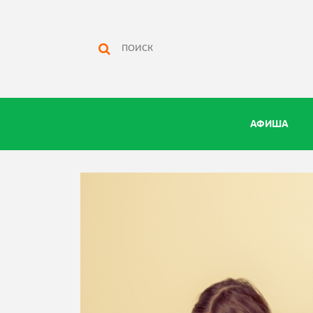
АФИША