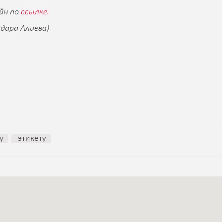
йн по
ссылке.
йдара Алиева)
у
этикету