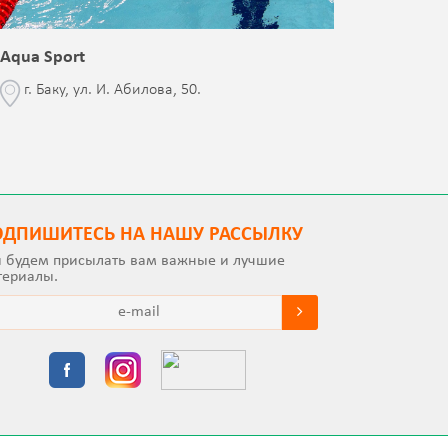
Aqua Sport
Blessed 
г. Баку, ул. И. Абилова, 50.
г. Бак
с Jalə 
ОДПИШИТEСЬ НА НАШУ РАССЫЛКУ
 будем присылать вам важные и лучшие
териалы.