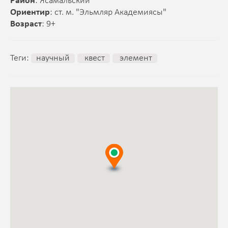
Район
: Ясамальский
Ориентир
: ст. м. "Эльмляр Академиясы"
Возраст
: 9+
Теги:
научный
квест
элемент