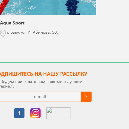
Aqua Sport
Blessed 
г. Баку, ул. И. Абилова, 50.
г. Бак
с Jalə 
ОДПИШИТEСЬ НА НАШУ РАССЫЛКУ
 будем присылать вам важные и лучшие
териалы.