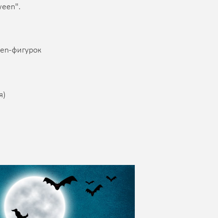
ween".
een-фигурок
я)