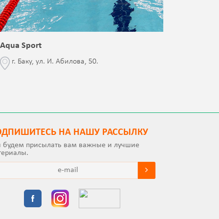
Aqua Sport
Blessed 
г. Баку, ул. И. Абилова, 50.
г. Бак
с Jalə 
ОДПИШИТEСЬ НА НАШУ РАССЫЛКУ
 будем присылать вам важные и лучшие
териалы.