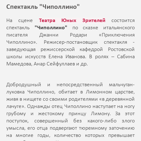
Спектакль "Чиполлино"
На сцене
Театра Юных Зрителей
состоится
спектакль
"Чиполлино"
по сказке итальянского
писателя Джанни Родари «Приключения
Чиполлино». Режисер-постановщик спектакля -
заведующая режиссерской кафедрой Ростовской
школы искусств Елена Иванова. В ролях – Сабина
Мамедова, Анар Сейфуллаев и др.
Добродушный и непосредственный мальчуган-
луковка Чиполлино, обитает в Лимонном царстве,
живя в нищете со своими родителями «в деревянной
лачуге». Однажды отец Чиполлино наступает на ногу
грубому и жестокому принцу Лимону. За этот
поступок, совершенный без какого-либо злого
умысла, его отца подвергают тюремному заточению
на многие годы, количество которых превышает