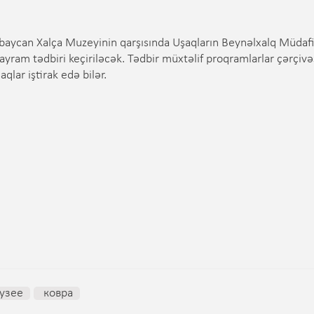
ərbaycan Xalça Muzeyinin qarşısında Uşaqların Beynəlxalq Müdaf
ayram tədbiri keçiriləcək. Tədbir müxtəlif proqramlarlar çərçiv
qlar iştirak edə bilər.
узее
ковра