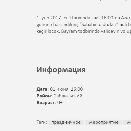
1 İyun 2017- ci il tarixində saat 16:00-da Az
gününə həsr edilmiş “Sabahın ulduzları” adlı b
keçiriləcək. Bayram tədbirində valideyin və uşa
Информация
Дата
: 01 июня, 16:00
Район
: Сабаильский
Возраст
: 0+
Теги:
праздничное
мероприятие
м