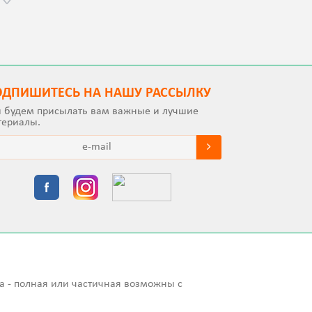
с Jalə 
ОДПИШИТEСЬ НА НАШУ РАССЫЛКУ
 будем присылать вам важные и лучшие
териалы.
а - полная или частичная возможны с