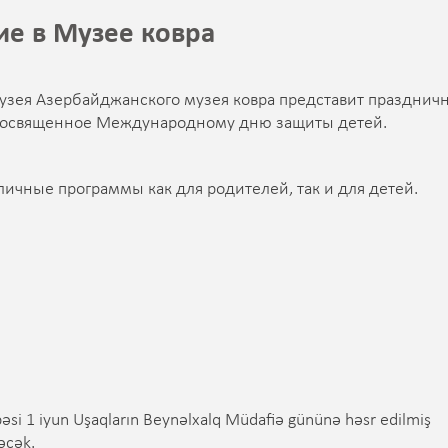
е в Музее ковра
 музея Азербайджанского музея ковра представит празднич
, посвященное Международному дню защиты детей.
ичные программы как для родителей, так и для детей.
si 1 iyun Uşaqların Beynəlxalq Müdafiə gününə həsr edilmiş
rəcək.