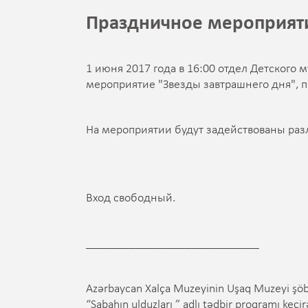
Праздничное мероприяти
1 июня 2017 года в 16:00 отдел Детского
мероприятие "Звезды завтрашнего дня"
На мероприятии будут задействованы разл
Вход свободный.
____________________________
Azərbaycan Xalça Muzeyinin Uşaq Muzeyi şöbə
“Sabahın ulduzları ” adlı tədbir proqramı keçi