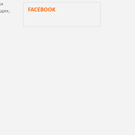
 и
FACEBOOK
щих,