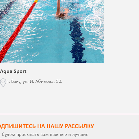
Aqua Sport
Blessed 
г. Баку, ул. И. Абилова, 50.
г. Бак
с Jalə 
ОДПИШИТEСЬ НА НАШУ РАССЫЛКУ
 будем присылать вам важные и лучшие