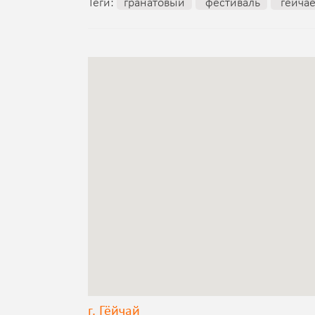
Теги:
гранатовый
фестиваль
гёйча
г. Гёйчай