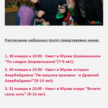
Расписание наборных групп представлено ниже:
1.
28 января в 10:00 - Квест в Музее Ширваншахов
"По следам Ширваншахов"(7-9 лет);
2.
30 января в 13:30 - Квест в Музее истории
Азербайджана "На машине времени - в Древний
Азербайджан!"(9-14 лет);
3. 31 января в 10:00 - Квест в Музее ковра "Вплети
свою нить" (9-14 лет).