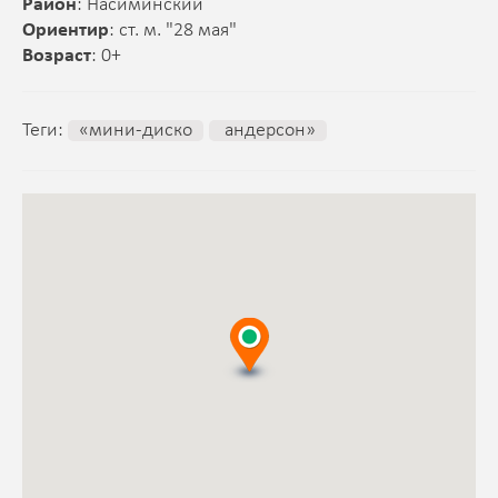
Район
: Насиминский
Ориентир
: ст. м. "28 мая"
Возраст
: 0+
Теги:
«мини-диско
андерсон»