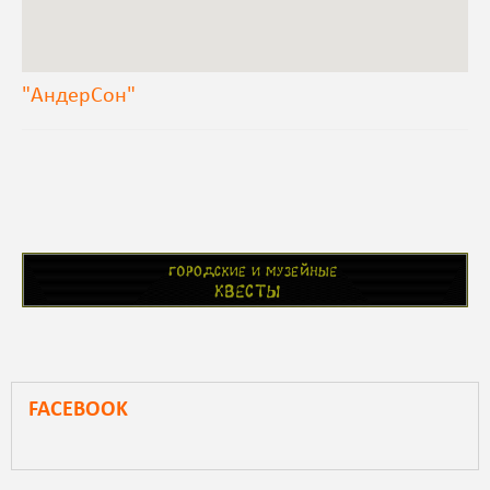
"АндерСон"
FACEBOOK