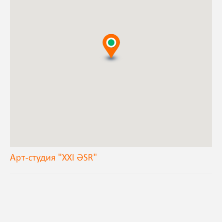
Арт-студия "XXI ƏSR"