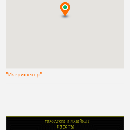
"Ичеришехер"