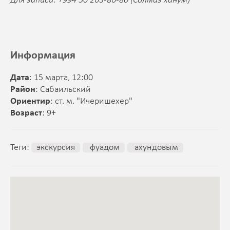
Для записи: +994 50 263-86-80 (Солмаз ханум)
Информация
Дата
: 15 марта, 12:00
Район
: Сабаильский
Ориентир
: ст. м. "Ичеришехер"
Возраст
: 9+
Теги:
экскурсия
фуадом
ахундовым