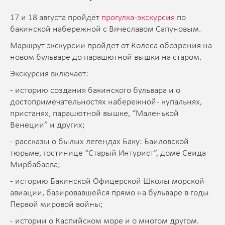
17 и 18 августа пройдёт
прогулка-экскурсия
по
бакинской набережной с Вячеславом Сапуновым.
Маршрут экскурсии пройдет от Колеса обозрения на
новом бульваре до парашютной вышки на старом.
Экскурсия включает:
- историю создания бакинского бульвара и о
достопримечательностях набережной - купальнях,
пристанях, парашютной вышке, “Маленькой
Венеции” и других;
- рассказы о былых легендах Баку: Баиловской
тюрьме, гостинице “Старый Интурист”, доме Сеида
Мирбабаева;
- историю Бакинской Офицерской Школы морской
авиации, базировавшейся прямо на бульваре в годы
Первой мировой войны;
- истории о Каспийском море и о многом другом.