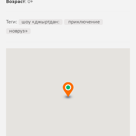
Возраст
: 0+
Теги:
шоу «джыртдан:
приключение
новруз»