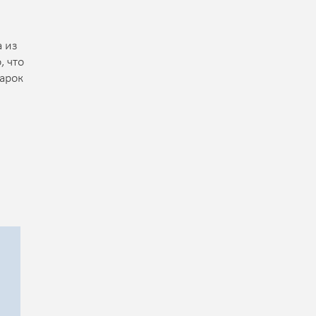
 из
, что
арок