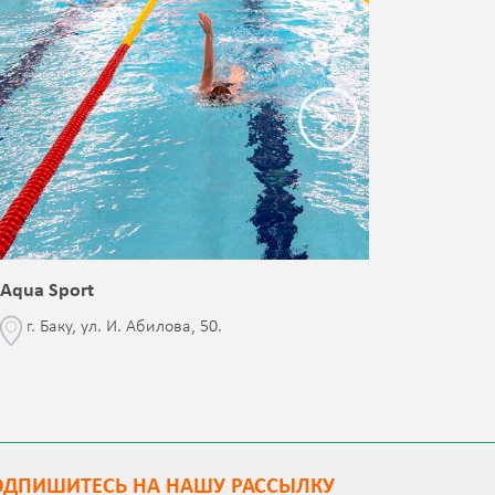
Aqua Sport
Blessed 
г. Баку, ул. И. Абилова, 50.
г. Бак
с Jalə 
ОДПИШИТEСЬ НА НАШУ РАССЫЛКУ