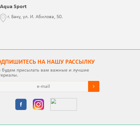
Aqua Sport
Blessed 
г. Баку, ул. И. Абилова, 50.
г. Бак
с Jalə 
ОДПИШИТEСЬ НА НАШУ РАССЫЛКУ
 будем присылать вам важные и лучшие
териалы.