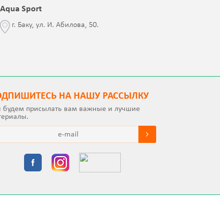
Aqua Sport
Blessed 
г. Баку, ул. И. Абилова, 50.
г. Бак
с Jalə 
ОДПИШИТEСЬ НА НАШУ РАССЫЛКУ
 будем присылать вам важные и лучшие
териалы.