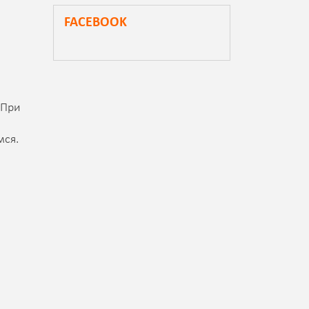
FACEBOOK
 При
мся.