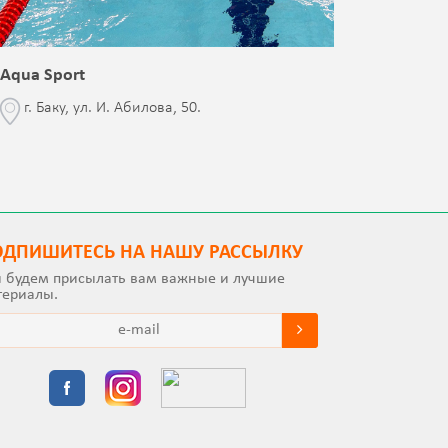
Aqua Sport
Blessed 
г. Баку, ул. И. Абилова, 50.
г. Бак
с Jalə 
ОДПИШИТEСЬ НА НАШУ РАССЫЛКУ
 будем присылать вам важные и лучшие
териалы.