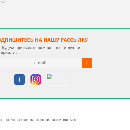
с Jalə 
ОДПИШИТEСЬ НА НАШУ РАССЫЛКУ
 будем присылать вам важные и лучшие
териалы.
а - полная или частичная возможны с