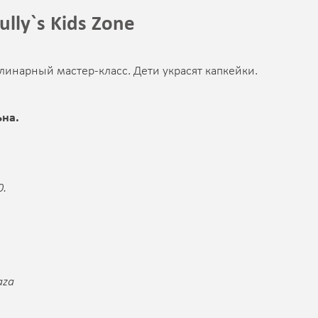
lly`s Kids Zone
линарный мастер-класс. Дети украсят капкейки.
ьна.
0.
aza