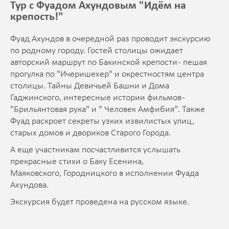
Тур с Фуадом Ахундовым "Идём на
крепость!"
Фуад Ахундов в очередной раз проводит экскурсию
по родному городу. Гостей столицы ожидает
авторский маршрут по Бакинской крепости - пешая
прогулка по "Ичеришехер" и окрестностям центра
столицы. Тайны Девичьей Башни и Дома
Гаджинского, интересные истории фильмов -
"Брильянтовая рука" и " Человек Амфибия". Также
Фуад раскроет секреты узких извилистых улиц,
старых домов и двориков Старого Города.
А еще участникам посчастливится услышать
прекрасные стихи о Баку Есенина,
Маяковского, Городницкого в исполнении Фуада
Ахундова.
Экскурсия будет проведена на русском языке.