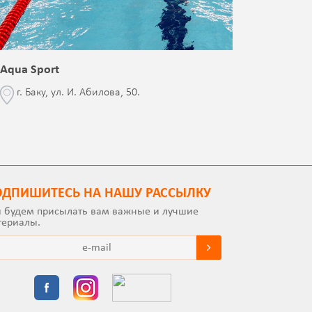
Aqua Sport
Blessed 
г. Баку, ул. И. Абилова, 50.
г. Бак
с Jalə 
ОДПИШИТEСЬ НА НАШУ РАССЫЛКУ
 будем присылать вам важные и лучшие
териалы.