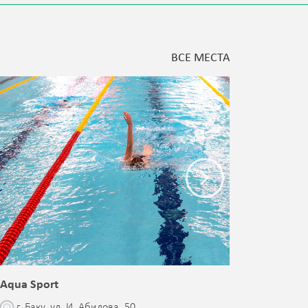
ВСЕ МЕСТА
Aqua Sport
Blessed 
г. Баку, ул. И. Абилова, 50.
г. Бак