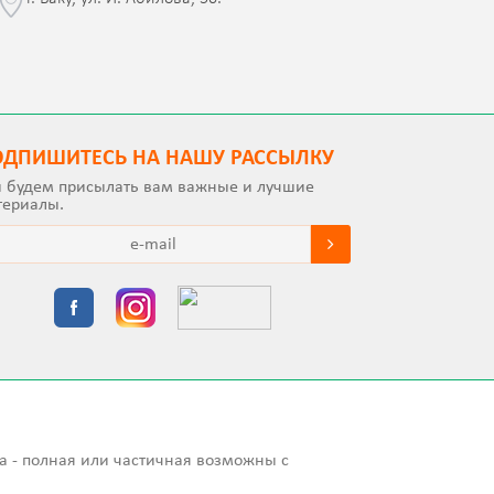
с Jalə 
ОДПИШИТEСЬ НА НАШУ РАССЫЛКУ
 будем присылать вам важные и лучшие
териалы.
а - полная или частичная возможны с