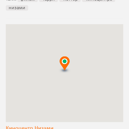
низами
Киноцентр Низами