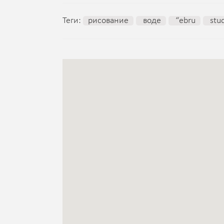
Теги:
рисование
воде
“ebru
stud