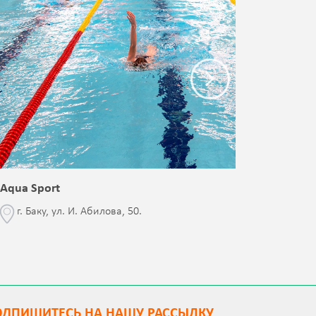
Aqua Sport
Blessed 
г. Баку, ул. И. Абилова, 50.
г. Бак
с Jalə 
ОДПИШИТEСЬ НА НАШУ РАССЫЛКУ