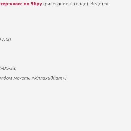
тер-класс по Эбру
(рисование на воде). Ведётся
17:00
1-00-33;
Д (рядом мечеть «Иллахиййат»)