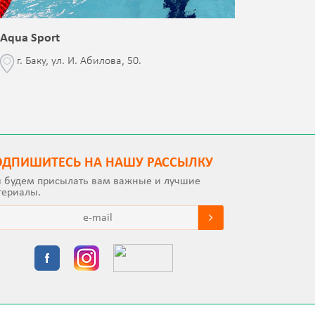
Aqua Sport
Blessed 
г. Баку, ул. И. Абилова, 50.
г. Бак
с Jalə 
ОДПИШИТEСЬ НА НАШУ РАССЫЛКУ
 будем присылать вам важные и лучшие
териалы.