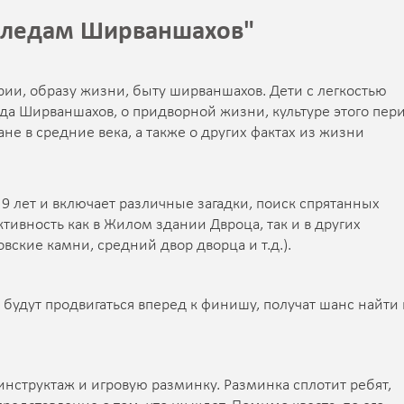
 следам Ширваншахов"
ии, образу жизни, быту ширваншахов. Дети с легкостью
да Ширваншахов, о придворной жизни, культуре этого пери
не в средние века, а также о других фактах из жизни
 9 лет и включает различные загадки, поиск спрятанных
тивность как в Жилом здании Двроца, так и в других
ские камни, средний двор дворца и т.д.).
будут продвигаться вперед к финишу, получат шанс найти 
нструктаж и игровую разминку. Разминка сплотит ребят,