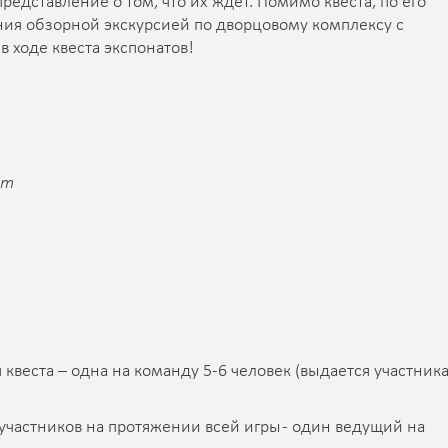
редставление о том, что их ждет. Помимо квеста, по его
ия обзорной экскурсией по дворцовому комплексу с
 ходе квеста экспонатов!
ет
квеста – одна на команду 5-6 человек (выдается участник
участников на протяжении всей игры - один ведущий на