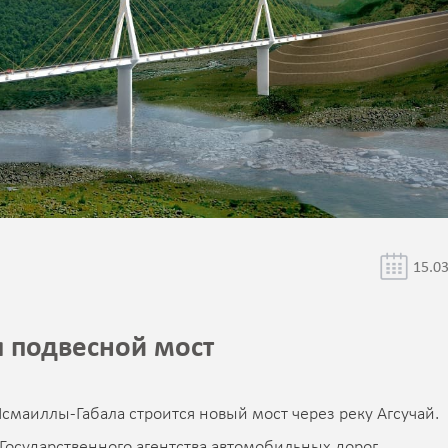
15.0
я подвесной мост
смаиллы-Габала строится новый мост через реку Агсучай.
Государственного агентства автомобильных дорог