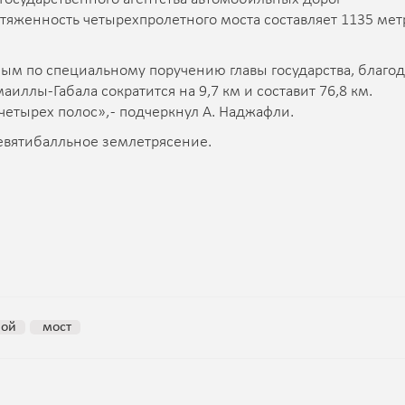
яженность четырехпролетного моста составляет 1135 мет
ным по специальному поручению главы государства, благод
ллы-Габала сократится на 9,7 км и составит 76,8 км.
четырех полос», - подчеркнул А. Наджафли.
евятибалльное землетрясение.
ной
мост