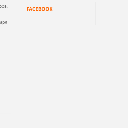
ров,
FACEBOOK
аря