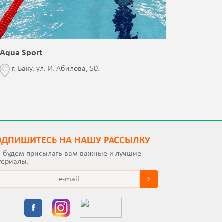
Aqua Sport
Blessed 
г. Баку, ул. И. Абилова, 50.
г. Бак
с Jalə 
ОДПИШИТEСЬ НА НАШУ РАССЫЛКУ
 будем присылать вам важные и лучшие
териалы.