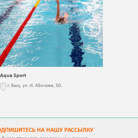
Aqua Sport
Blessed 
г. Баку, ул. И. Абилова, 50.
г. Бак
с Jalə 
ОДПИШИТEСЬ НА НАШУ РАССЫЛКУ