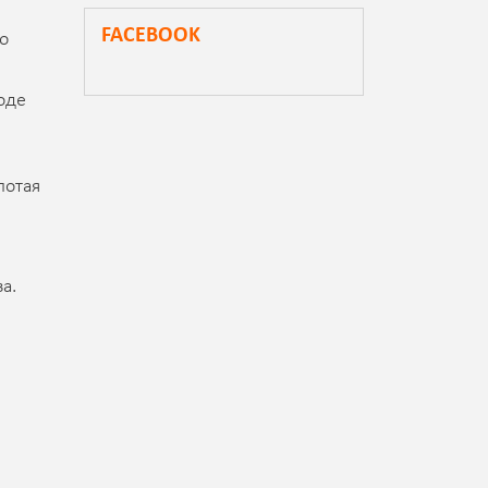
FACEBOOK
о
оде
лотая
а.