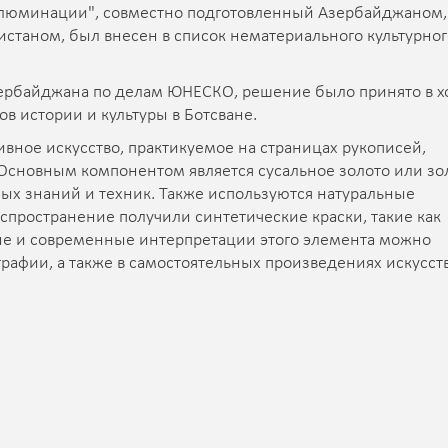
ллюминации", совместно подготовленный Азербайджаном,
станом, был внесен в список нематериального культурног
ербайджана по делам ЮНЕСКО, решение было принято в х
в истории и культуры в Ботсване.
вное искусство, практикуемое на страницах рукописей,
 Основным компонентом является сусальное золото или зо
ных знаний и техник. Также используются натуральные
спространение получили синтетические краски, такие как
ые и современные интерпретации этого элемента можно
графии, а также в самостоятельных произведениях искусств