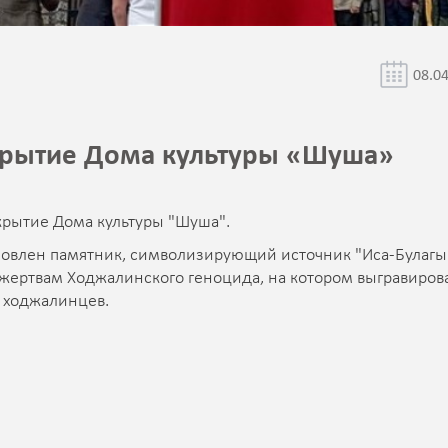
08.0
ткрытие Дома культуры «Шуша»
крытие Дома культуры "Шуша".
новлен памятник, символизирующий источник "Иса-Булагы
жертвам Ходжалинского геноцида, на котором выгравиро
 ходжалинцев.