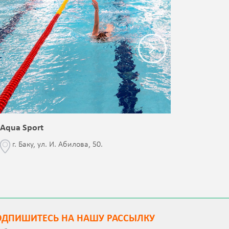
Aqua Sport
Blessed 
г. Баку, ул. И. Абилова, 50.
г. Бак
с Jalə 
ОДПИШИТEСЬ НА НАШУ РАССЫЛКУ