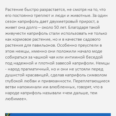
Растение быстро разрастается, не смотря на то, что
его постоянно треплют и люди и животные. За один
сезон каприфоль дает двухметровый прирост, а
живет она долго – около 50 лет. Благодаря такой
живучести каприфоль стали использовать не только
как кормовое растение, но и в качестве садового
растения для павильонов. Особенно преуспели в
этом немцы, именно они положили начало моде
собираться за чашкой чая или интимной беседой
под надежной и плотной завесой каприфоли. Немцы
- народ прагматичный, но и они не устояли перед
душистой красавицей, сделав каприфоль символом
глубокой любви и привязанности. Переплетающиеся
ветви напоминали им влюбленных, говорят, что в
народе каприфоль называли «чем дальше, тем
любимее».