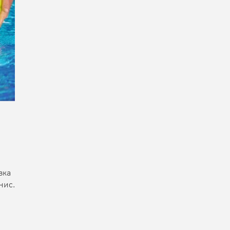
вка
нис.