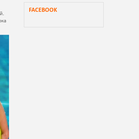
FACEBOOK
й.
ока