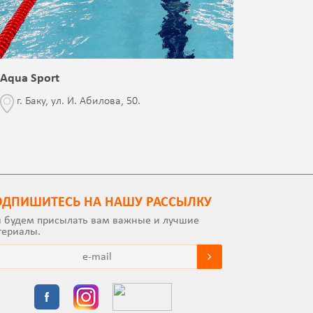
Aqua Sport
Blessed 
г. Баку, ул. И. Абилова, 50.
г. Бак
с Jalə 
ОДПИШИТEСЬ НА НАШУ РАССЫЛКУ
 будем присылать вам важные и лучшие
териалы.