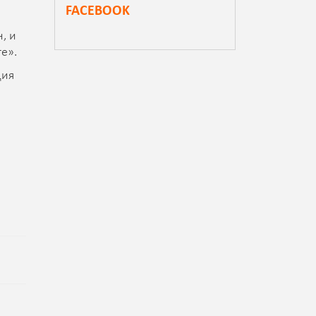
FACEBOOK
, и
е».
ция