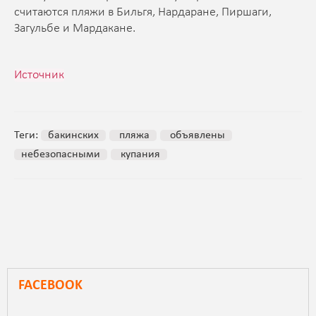
считаются пляжи в Бильгя, Нардаране, Пиршаги,
Загульбе и Мардакане.
Источник
Теги:
бакинских
пляжа
объявлены
небезопасными
купания
FACEBOOK