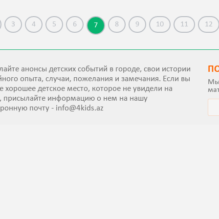
3
4
5
6
8
9
10
11
12
7
П
айте анонсы детских событий в городе, свои истории
ного опыта, случаи, пожелания и замечания. Если вы
Мы
е хорошее детское место, которое не увидели на
ма
е, присылайте информацию о нем на нашу
тронную почту -
info@4kids.az
удем рады получить рекомендации, прочитать
вы и совершенствоваться с Вашей помощью.
ным контентом. Использование, копирование, перепечатка текст
 активной ссылки.