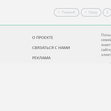
Первый
Пред
2
Посыл
О ПРОЕКТЕ
семей
знает
СВЯЗАТЬСЯ С НАМИ
сайт
элек
РЕКЛАМА
Мы б
ПРАВИЛА ПОЛЬЗОВАНИЯ
отзы
© 4KIDS.az Все права защищены. 2016-2026.
Все материалы сайта 4KIDS.az являются уникаль
согласия Администрации сайта или при наличии