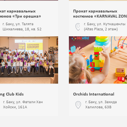
кат карнавальных
Прокат карнавальных
тюмов «Три орешка»
костюмов «KARNAVAL ZON
г. Баку, ул. Талята
г. Баку, ул. Куткашенлы
Шихалиева, 18, кв. 52
(Altes Plaza, 2 этаж)
ng Club Kids
Orchids International
г. Баку, ул. Фатали Хан
г. Баку, ул. Захида
Хойски, 161А
Халилова, 63B