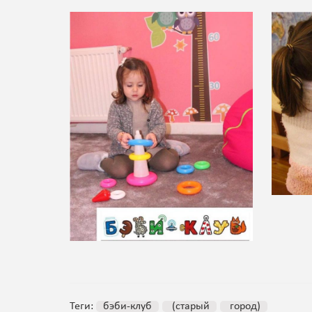
Теги:
бэби-клуб
(старый
город)