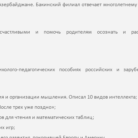
 Азербайджане. Бакинский филиал отвечает многолетнему
частливыми и помочь родителям осознать и рас
холого-педагогических пособиях российских и зару
ия и организации мышления. Описал 10 видов интеллекта;
После трех уже поздно»;
ов для чтения и математических таблиц;
х игр;
его развития, покорившей Европу и Америку.