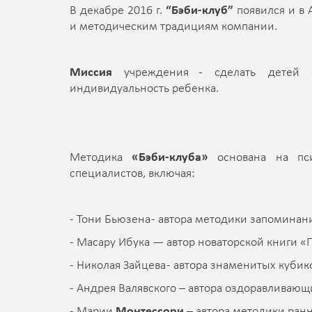
В декабре 2016 г.
“Бэби-клуб”
появился и в
и методическим традициям компании.
Миссия
учреждения - сделать детей с
индивидуальность ребенка.
Методика
«Бэби-клуба»
основана на пси
специалистов, включая:
- Тони Бьюзена - автора методики запоминан
- Масару Ибука — автор новаторской книги «
- Николая Зайцева - автора знаменитых кубик
- Андрея Валявского – автора оздоравливающи
- Марии
Монтессори
– автора методики ранн