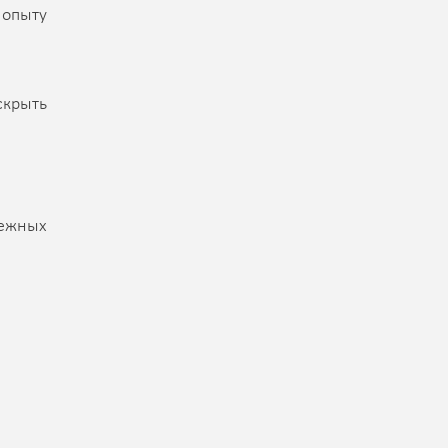
 опыту
крыть
бежных