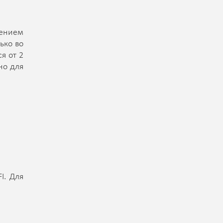
лением
ько во
я от 2
но для
I. Для