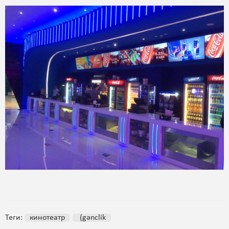
Теги:
кинотеатр
(gənclik